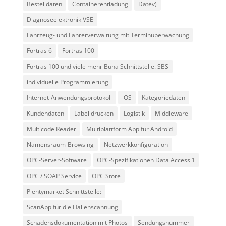
Bestelldaten
Containerentladung
Datev)
Diagnoseelektronik VSE
Fahrzeug- und Fahrerverwaltung mit Terminüberwachung
Fortras 6
Fortras 100
Fortras 100 und viele mehr Buha Schnittstelle. SBS
individuelle Programmierung
Internet-Anwendungsprotokoll
iOS
Kategoriedaten
Kundendaten
Label drucken
Logistik
Middleware
Multicode Reader
Multiplattform App für Android
Namensraum-Browsing
Netzwerkkonfiguration
OPC-Server-Software
OPC-Spezifikationen Data Access 1
OPC / SOAP Service
OPC Store
Plentymarket Schnittstelle:
ScanApp für die Hallenscannung
Schadensdokumentation mit Photos
Sendungsnummer