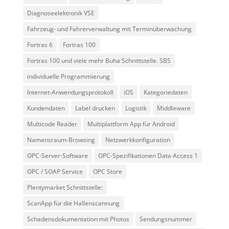
Diagnoseelektronik VSE
Fahrzeug- und Fahrerverwaltung mit Terminüberwachung
Fortras 6
Fortras 100
Fortras 100 und viele mehr Buha Schnittstelle. SBS
individuelle Programmierung
Internet-Anwendungsprotokoll
iOS
Kategoriedaten
Kundendaten
Label drucken
Logistik
Middleware
Multicode Reader
Multiplattform App für Android
Namensraum-Browsing
Netzwerkkonfiguration
OPC-Server-Software
OPC-Spezifikationen Data Access 1
OPC / SOAP Service
OPC Store
Plentymarket Schnittstelle:
ScanApp für die Hallenscannung
Schadensdokumentation mit Photos
Sendungsnummer